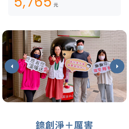
5,765
元
錼創淨＋厲害