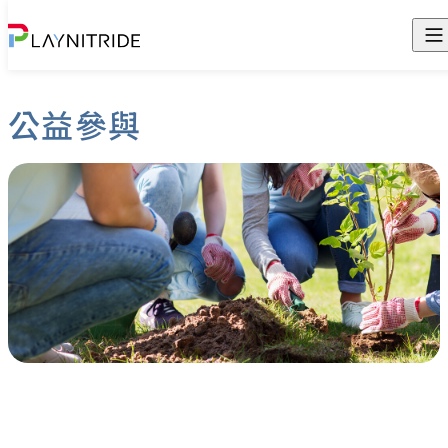
永續經營
公益參與
公司治理
經營者的話
環境永續
永續運作
誠信經營
友善職場
利害關係與重大議題
資訊安全
氣候策略
社會參與
供應鏈管理
綠色循環
人才發展
資源中心
環境管理
人權管理
知識推廣
繁體中文
健康安全
公益參與
English